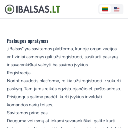
Paslaugos aprašymas
„iBalsas“ yra savitarnos platforma, kurioje organizacijos
ar fiziniai asmenys gali užsiregistruoti, susikurti paskyrą
ir savarankiškai valdyti balsavimo įvykius.
Registracija
Norint naudotis platforma, reikia užsiregistruoti ir sukurti
paskyrą. Tam jums reikės egzistuojančio el. pašto adreso.
Prisijungus galima pradėti kurti įvykius ir valdyti
komandos narių teises.
Savitarnos principas
Dauguma veiksmų atliekami savarankiškai: galite kurti